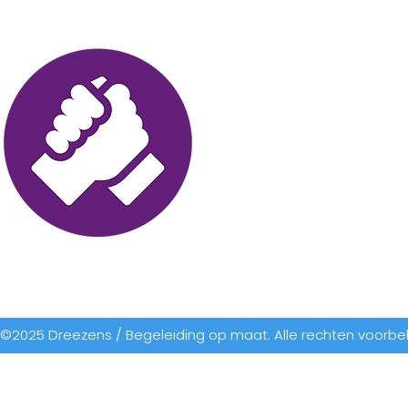
Contactg
info@dreezen
+31 6 19 55 32
KvK: 803404
AGB Code: 73
Cookie-priva
©2025 Dreezens / Begeleiding op maat. Alle rechten voorb