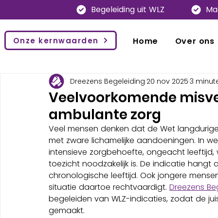
Begeleiding uit WLZ
Ma
Onze kernwaarden
Home
Over ons
Dreezens Begeleiding
20 nov 2025
3 minut
Veelvoorkomende misve
ambulante zorg
Veel mensen denken dat de Wet langdurige 
met zware lichamelijke aandoeningen. In we
intensieve zorgbehoefte, ongeacht leeftijd,
toezicht noodzakelijk is. De indicatie hangt
chronologische leeftijd. Ook jongere mens
situatie daartoe rechtvaardigt. 
Dreezens Be
begeleiden van WLZ-indicaties, zodat de ju
gemaakt.