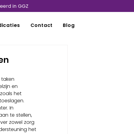
seerd in GGZ
icaties
Contact
Blog
en
taken 
lzijn en 
 zoals het 
toeslagen. 
er. In 
n te stellen, 
ver zowel zorg 
dersteuning het 