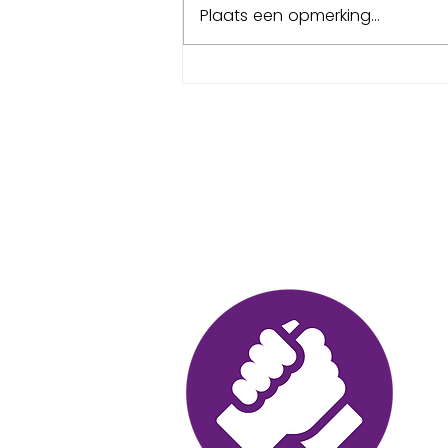
Plaats een opmerking...
Samenwerken met
bewindvoerders:
financiële stabiliteit als
fundament
Bel ons