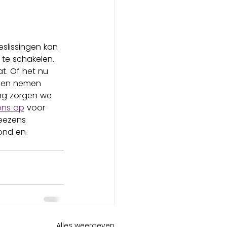
eslissingen kan 
 te schakelen. 
t. Of het nu 
n en nemen 
ng zorgen we 
ons op
 voor 
reezens 
ond en 
Alles weergeven