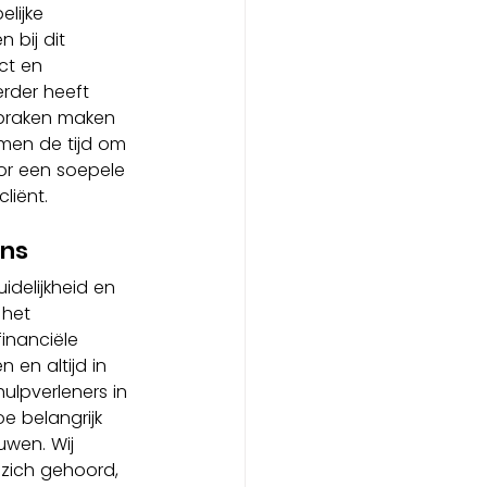
lijke 
 bij dit 
ct en 
rder heeft 
praken maken 
men de tijd om 
or een soepele 
liënt.
ens
delijkheid en 
 het 
inanciële 
 en altijd in 
lpverleners in 
e belangrijk 
wen. Wij 
zich gehoord, 