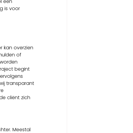
él een 
 is voor 
r kan overzien 
hulden of 
 worden 
aject begint 
Vervolgens 
ij transparant 
re 
e cliënt zich 
ter. Meestal 