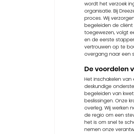
wordt het verzoek ing
organisatie. Bij Dree
proces. Wij verzorge
begeleiden de cliënt
toegewezen, volgt e
en de eerste stappen
vertrouwen op te bo
overgang naar een st
De voordelen v
Het inschakelen van 
deskundige ondersteun
begeleiden van kwets
beslissingen. Onze kra
overleg. Wij werken 
de regio om een stev
het is om snel te sc
nemen onze verantwoo