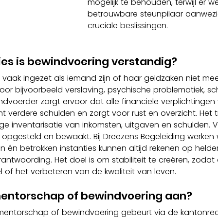
mogelijk te behouden, terwijl er w
betrouwbare steunpilaar aanwezig
cruciale beslissingen.
ties is bewindvoering verstandig?
vaak ingezet als iemand zijn of haar geldzaken niet mee
door bijvoorbeeld verslaving, psychische problematiek, sc
voerder zorgt ervoor dat alle financiële verplichtingen
verdere schulden en zorgt voor rust en overzicht. Het tr
ige inventarisatie van inkomsten, uitgaven en schulden. 
opgesteld en bewaakt. Bij Dreezens Begeleiding werken w
en én betrokken instanties kunnen altijd rekenen op helde
twoording. Het doel is om stabiliteit te creëren, zodat d
l of het verbeteren van de kwaliteit van leven.
mentorschap of bewindvoering aan?
entorschap of bewindvoering gebeurt via de kantonrech