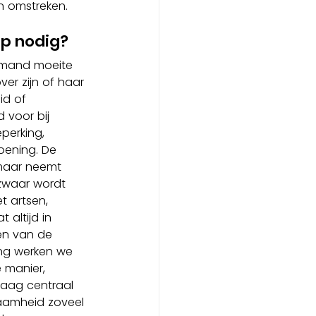
en omstreken.
p nodig?
emand moeite 
er zijn of haar 
id of 
 voor bij 
perking, 
oening. De 
 maar neemt 
 zwaar wordt 
t artsen, 
 altijd in 
en van de 
ing werken we 
 manier, 
raag centraal 
zaamheid zoveel 