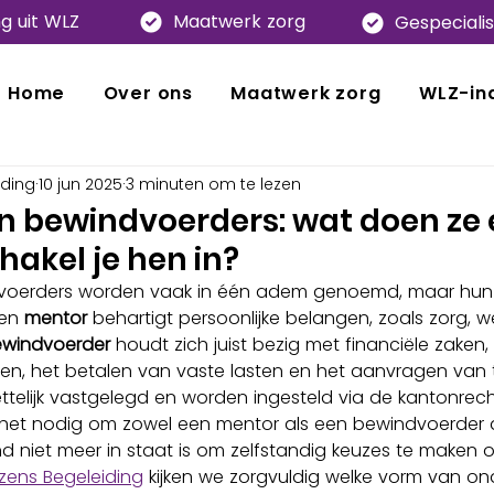
ng uit WLZ
Maatwerk zorg
Gespeciali
Home
Over ons
Maatwerk zorg
WLZ-ind
iding
10 jun 2025
3 minuten om te lezen
n bewindvoerders: wat doen ze 
akel je hen in?
voerders worden vaak in één adem genoemd, maar hun 
Een 
mentor
 behartigt persoonlijke belangen, zoals zorg, we
windvoerder
 houdt zich juist bezig met financiële zaken,
en, het betalen van vaste lasten en het aanvragen van 
ettelijk vastgelegd en worden ingesteld via de kantonrecht
 het nodig om zowel een mentor als een bewindvoerder aa
 niet meer in staat is om zelfstandig keuzes te maken o
ezens Begeleiding
 kijken we zorgvuldig welke vorm van on