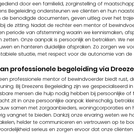
ediend door een familielid, zorginstelling of maatschappe
zens Begeleiding ondersteunen we cliënten en hun naasten
n de benodigde documenten, geven uitleg over het traje
 bij de zitting. Nadat de rechter een mentor of bewindvoe
en periode van afstemming waarin we kennismaken, afs
 zetten. Onze aanpak is persoonlijk en betrokken. We ne
uwen en hanteren duidelijke afspraken. Zo zorgen we vo
abiele situatie, met respect voor de autonomie van de c
an professionele begeleiding via Dreez
een professionele mentor of bewindvoerder biedt rust, dui
ing. Bij Dreezens Begeleiding zijn we gespecialiseerd in
bare mensen die hulp nodig hebben bij persoonlijke of f
cht zit in onze persoonlijke aanpak: kleinschalig, betrokken
nauw samen met zorgaanbieders, woningcorporaties en hu
ig vangnet te bieden. Dankzij onze ervaring weten we ho
hakelen, helder te communiceren en vertrouwen op te bou
rdelijkheid serieus en zorgen ervoor dat onze cliënten 