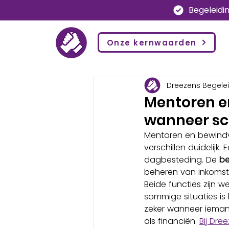
Begeleidi
Onze kernwaarden
Dreezens Begele
Mentoren e
wanneer sch
Mentoren en bewind
verschillen duidelijk. 
dagbesteding. De 
be
beheren van inkomst
Beide functies zijn w
sommige situaties is
zeker wanneer iemand
als financiën. 
Bij Dre